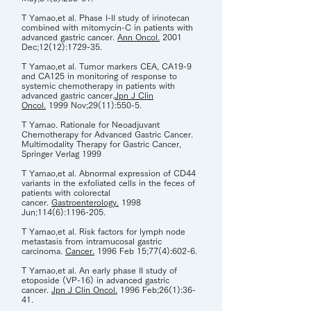
T Yamao,et al. Phase I-II study of irinotecan
combined with mitomycin-C in patients with
advanced gastric cancer.
Ann Oncol.
2001
Dec;12(12):1729-35.
T Yamao,et al. Tumor markers CEA, CA19-9
and CA125 in monitoring of response to
systemic chemotherapy in patients with
advanced gastric cancer.
Jpn J Clin
Oncol.
1999 Nov;29(11):550-5.
T Yamao. Rationale for Neoadjuvant
Chemotherapy for Advanced Gastric Cancer.
Multimodality Therapy for Gastric Cancer,
Springer Verlag 1999
T Yamao,et al. Abnormal expression of CD44
variants in the exfoliated cells in the feces of
patients with colorectal
cancer.
Gastroenterology.
1998
Jun;114(6):
1196-205
.
T Yamao,et al. Risk factors for lymph node
metastasis from intramucosal gastric
carcinoma.
Cancer.
1996 Feb 15;77(4):602-6.
T Yamao,et al. An early phase II study of
etoposide (VP-16) in advanced gastric
cancer.
Jpn J Clin Oncol.
1996 Feb;26(1):36-
41.