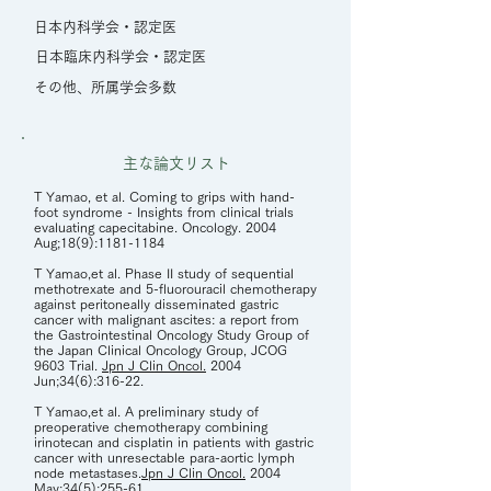
日本内科学会・認定医
日本臨床内科学会・認定医
その他、所属学会多数
主な論文リスト
T Yamao, et al. Coming to grips with hand-
foot syndrome - Insights from clinical trials
evaluating capecitabine. Oncology. 2004
Aug;18(9):
1181-1184
T Yamao,et al. Phase II study of sequential
methotrexate and 5-fluorouracil chemotherapy
against peritoneally disseminated gastric
cancer with malignant ascites: a report from
the Gastrointestinal Oncology Study Group of
the Japan Clinical Oncology Group, JCOG
9603 Trial.
Jpn J Clin Oncol.
2004
Jun;34(6):316-22.
T Yamao,et al. A preliminary study of
preoperative chemotherapy combining
irinotecan and cisplatin in patients with gastric
cancer with unresectable para-aortic lymph
node metastases.
Jpn J Clin Oncol.
2004
May;34(5):255-61.