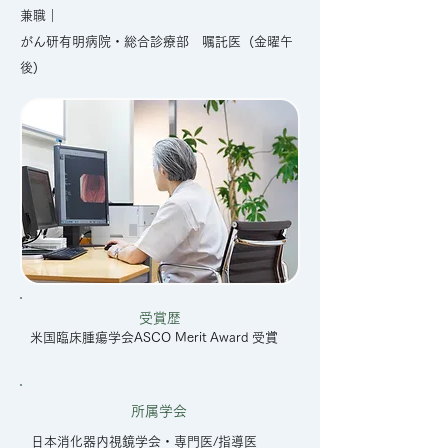
兼職｜
がん研有明病院・総合診療部 嘱託医​ (金曜午
後)
主な提携医療機関
受賞歴
米国臨床腫瘍学会ASCO Merit Award 受賞
所属学会
日本消化器内視鏡学会・専門医/指導医