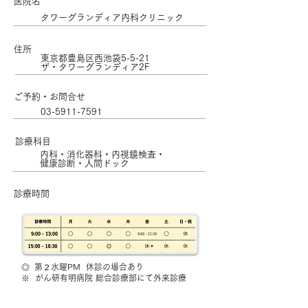
医院名
​​タワーグランディア内科クリニック
住所
東京都豊島区西池袋5-5-21
ザ・タワーグランディア2F
ご予約・お問合せ
03-5911-7591
診療科目
内科・消化器科・内視鏡検査・
健康診断・人間ドック
診療時間
◎
第２水曜PM 休診の場合あり
※
がん研有明病院 総合診療部にて外来診療